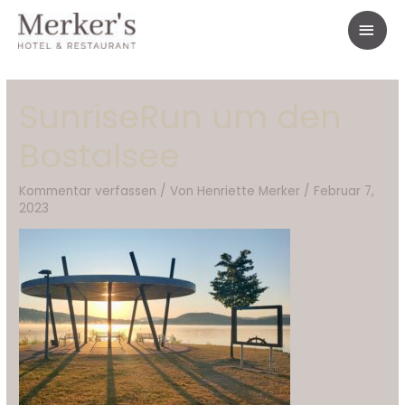
Zum
HAU
Inhalt
springen
SunriseRun um den
Bostalsee
Kommentar verfassen
/ Von
Henriette Merker
/
Februar 7,
2023