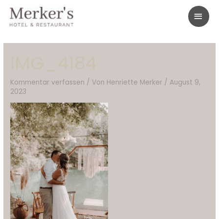
Zum
HAU
Inhalt
springen
IMG_4184
Kommentar verfassen
/ Von
Henriette Merker
/
August 9,
2023