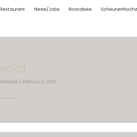
Restaurant
News/Jobs
Bostalsee
Scheunenhochz
cial
asBecker
/
Februar 11, 2021