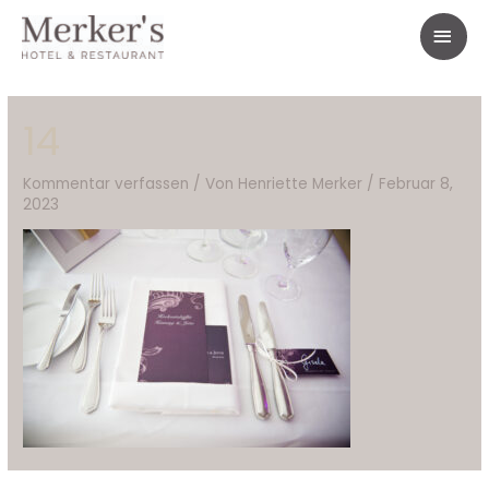
Zum
HAU
Inhalt
springen
Beitragsnavigation
14
Kommentar verfassen
/ Von
Henriette Merker
/
Februar 8,
2023